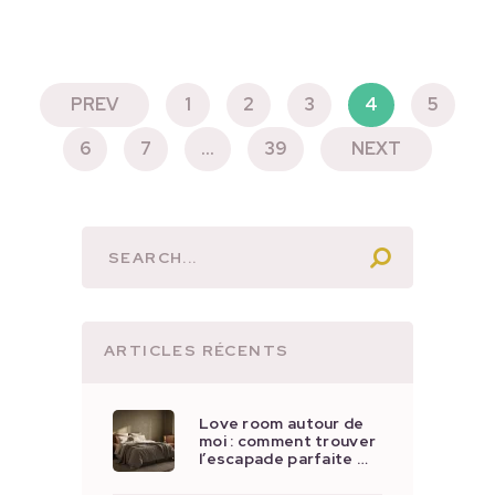
PAGINATION
PREV
1
2
3
4
5
DES
6
7
…
39
NEXT
PUBLICATIONS
ARTICLES RÉCENTS
Love room autour de
moi : comment trouver
l’escapade parfaite …