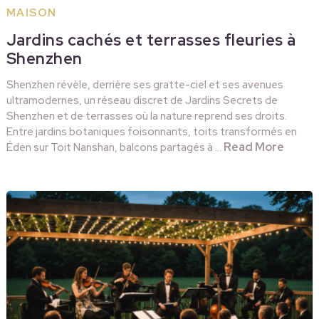
MAISON
Jardins cachés et terrasses fleuries à
Shenzhen
Shenzhen révèle, derrière ses gratte-ciel et ses avenues
ultramodernes, un réseau discret de Jardins Secrets de
Shenzhen et de terrasses où la nature reprend ses droits.
Entre jardins botaniques foisonnants, toits transformés en
Read More
Éden sur Toit Nanshan, balcons partagés à …