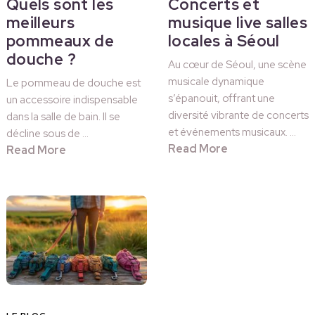
Quels sont les
Concerts et
meilleurs
musique live salles
pommeaux de
locales à Séoul
douche ?
Au cœur de Séoul, une scène
musicale dynamique
Le pommeau de douche est
s’épanouit, offrant une
un accessoire indispensable
diversité vibrante de concerts
dans la salle de bain. Il se
et événements musicaux. …
décline sous de …
Read More
Read More