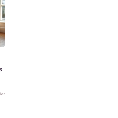
s
ier