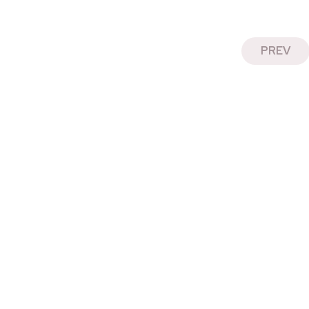
PAGINATION
PREV
DES
PUBLICATIONS