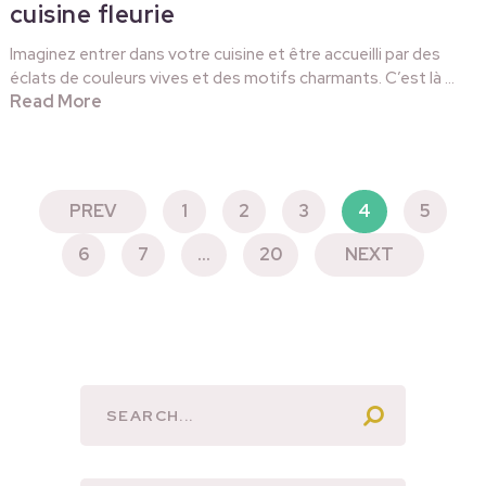
cuisine fleurie
Imaginez entrer dans votre cuisine et être accueilli par des
éclats de couleurs vives et des motifs charmants. C’est là …
Read More
PAGINATION
PREV
1
2
3
4
5
DES
6
7
…
20
NEXT
PUBLICATIONS